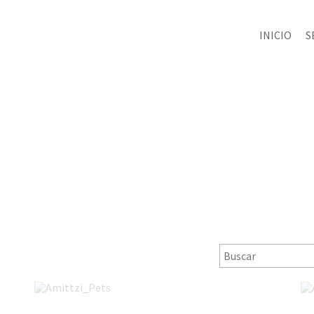
INICIO
S
Amittzi_Pets